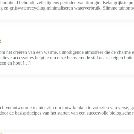
schoonheid behoudt, zelfs tijdens perioden van droogte. Belangrijkste 
iing en grijswaterrecycling minimaliseren waterverbruik. Slimme tuino
g
l om het creëren van een warme, uitnodigende atmosfeer die de charme e
ieve accessoires helpt je om deze betoverende stijl naar je eigen buit
teen en hout […]
isch verantwoorde manier zijn om jouw keuken te voorzien van verse, g
e door de basisprincipes van het starten van een succesvolle biologische 