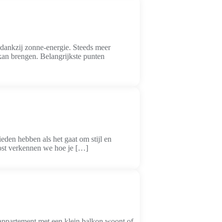
l dankzij zonne-energie. Steeds meer
kan brengen. Belangrijkste punten
ieden hebben als het gaat om stijl en
post verkennen we hoe je […]
en appartement met een klein balkon woont of