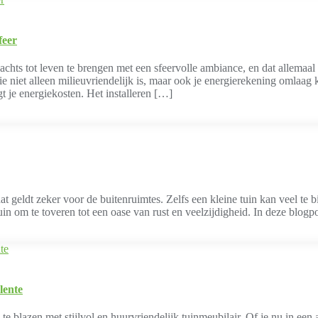
feer
achts tot leven te brengen met een sfeervolle ambiance, en dat allemaa
 niet alleen milieuvriendelijk is, maar ook je energierekening omlaag 
t je energiekosten. Het installeren […]
t geldt zeker voor de buitenruimtes. Zelfs een kleine tuin kan veel te b
n om te toveren tot een oase van rust en veelzijdigheid. In deze blog
lente
n te blazen met stijlvol en huurvriendelijk tuinmeubilair. Of je nu in e