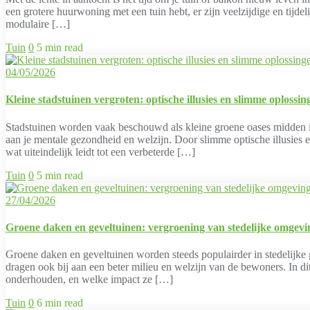
een grotere huurwoning met een tuin hebt, er zijn veelzijdige en tijde
modulaire […]
Tuin
0
5 min read
04/05/2026
Kleine stadstuinen vergroten: optische illusies en slimme oplossin
Stadstuinen worden vaak beschouwd als kleine groene oases midden in
aan je mentale gezondheid en welzijn. Door slimme optische illusies e
wat uiteindelijk leidt tot een verbeterde […]
Tuin
0
5 min read
27/04/2026
Groene daken en geveltuinen: vergroening van stedelijke omgev
Groene daken en geveltuinen worden steeds populairder in stedelijke 
dragen ook bij aan een beter milieu en welzijn van de bewoners. In d
onderhouden, en welke impact ze […]
Tuin
0
6 min read