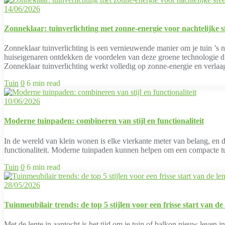
14/06/2026
Zonneklaar: tuinverlichting met zonne-energie voor nachtelijke s
Zonneklaar tuinverlichting is een vernieuwende manier om je tuin ’s n
huiseigenaren ontdekken de voordelen van deze groene technologie die
Zonneklaar tuinverlichting werkt volledig op zonne-energie en verlaag
Tuin
0
6 min read
10/06/2026
Moderne tuinpaden: combineren van stijl en functionaliteit
In de wereld van klein wonen is elke vierkante meter van belang, en da
functionaliteit. Moderne tuinpaden kunnen helpen om een compacte tui
Tuin
0
6 min read
28/05/2026
Tuinmeubilair trends: de top 5 stijlen voor een frisse start van de 
Met de lente in aantocht is het tijd om je tuin of balkon nieuw leven i